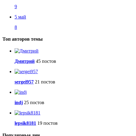
9
5 май
8
Топ авторов темы
Дмитрий
45 постов
sergei957
21 постов
indj
25 постов
lepsik8181
19 постов
Популярные дни