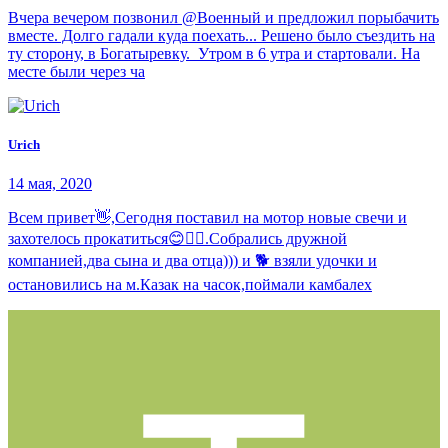
Вчера вечером позвонил @Военный и предложил порыбачить
вместе. Долго гадали куда поехать... Решено было съездить на
ту сторону, в Богатыревку. Утром в 6 утра и стартовали. На
месте были через ча
Urich
14 мая, 2020
Всем привет👋,Сегодня поставил на мотор новые свечи и
захотелось прокатиться😊🤷‍♂️.Собрались дружной
компанией,два сына и два отца))) и 🐕 взяли удочки и
остановились на м.Казак на часок,поймали камбалех