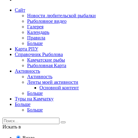
Сайт
Новости любительской рыбалки
Рыболовное видео
Галерея
Календарь
Правила
Больше
Карта РПУ
Справочник Рыболова
Камчатские рыбы
Рыболовная Карта
Активность
Активность
Ленты моей активности
Основной контент
Больше
Туры на Камчатку
Больше
Больше
Искать в
Везде