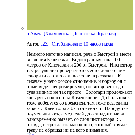
р.Авача (Хламовитка, Денисовка, Красная)
Автор
J2Z
·
Опубликовано
10 часов назад
Немного неточно написал, речь о Быстрой в месте
впадения Ключевки. Водоохранная зона 100
метров от Ключевки и 200 от Быстрой. Инспектор
там регулярно проверяет это место, долго с ним
говорили о том о сем, всего не пересказать. К
секачам у него особое отношение, и борьбу он с
ними ведет непримиримую, но вот довести до
суда видимо не так просто. Золотари продолжают
ковырять полигон на Камешковой. До Гольцовок
тоже доберутся со временем, там тоже разведаны
запасы. Клев гольца был отменный. Народу там
поуменьшилось, а медведей до семнадати морд
одновременно бывает, со слов инспектора. Я,
правда, встретил только одного, который хрумал
траву не обращая ни на кого внимания.