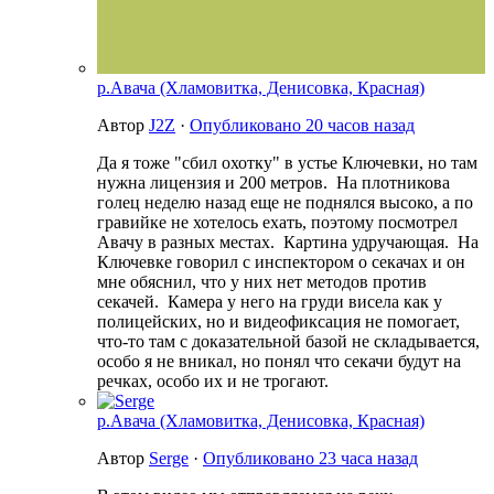
р.Авача (Хламовитка, Денисовка, Красная)
Автор
J2Z
·
Опубликовано
20 часов назад
Да я тоже "сбил охотку" в устье Ключевки, но там
нужна лицензия и 200 метров. На плотникова
голец неделю назад еще не поднялся высоко, а по
гравийке не хотелось ехать, поэтому посмотрел
Авачу в разных местах. Картина удручающая. На
Ключевке говорил с инспектором о секачах и он
мне обяснил, что у них нет методов против
секачей. Камера у него на груди висела как у
полицейских, но и видеофиксация не помогает,
что-то там с доказательной базой не складывается,
особо я не вникал, но понял что секачи будут на
речках, особо их и не трогают.
р.Авача (Хламовитка, Денисовка, Красная)
Автор
Serge
·
Опубликовано
23 часа назад