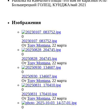
Рыбалка на Камчатке/Гольцы -это вам не карасики/Усть-
Большерецкий ГОЛЕЦ, КУНДЖА/май 2021
Изображения
0
20230107_083752.jpg
От
Tony Montana
,
22 марта
0
20250828_204745.jpg
От
Tony Montana
,
22 марта
0
20250930_134607.jpg
От
Tony Montana
,
22 марта
0
20250831_170410.jpg
От
Tony Montana
,
22 марта
0