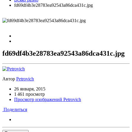
fd69df4b3e28783ea92543a86dca431c.jpg
fd69df4b3e28783ea92543a86dca431c.jpg
Автор
Petrovich
26 января, 2015
1 461 просмотр
Просмотр изображений Petrovich
Поделиться