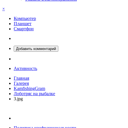
×
Компьютер
Планшет
Смартфон
Добавить комментарий
Активность
Главная
Галерея
KamfishingGram
Лоботряс на рыбалке
3.jpg
Политика конфиденциальности