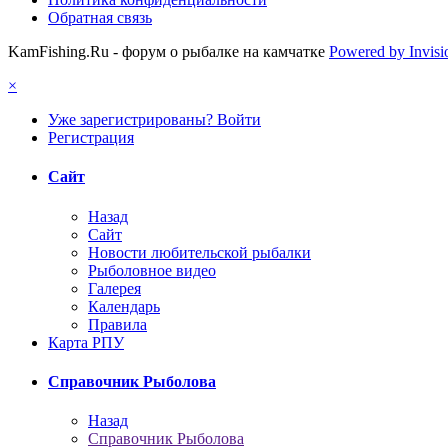
Обратная связь
KamFishing.Ru - форум о рыбалке на камчатке
Powered by Invis
×
Уже зарегистрированы? Войти
Регистрация
Сайт
Назад
Сайт
Новости любительской рыбалки
Рыболовное видео
Галерея
Календарь
Правила
Карта РПУ
Справочник Рыболова
Назад
Справочник Рыболова