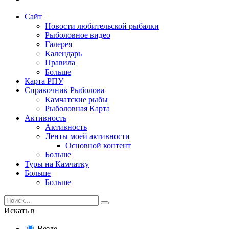
Сайт
Новости любительской рыбалки
Рыболовное видео
Галерея
Календарь
Правила
Больше
Карта РПУ
Справочник Рыболова
Камчатские рыбы
Рыболовная Карта
Активность
Активность
Ленты моей активности
Основной контент
Больше
Туры на Камчатку
Больше
Больше
Искать в
Везде