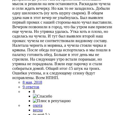
мысок и решили на нем остановится. Раскидали чучела
и сели ждать вечерку. Но как то не заладилось. Добыли
одну шилохвость (ну хоть шурпу сварим). В общем
удача нам в этот вечер не улыбнулась. Был выявлен
первый промах с нашей стороны-мало чучал выставили.
Вечером позвонили в город, что бы утром нам привезли
еще чучела. Но утрянка удалась. Утка хоть и плохо, но
садилась на чучела. И тут был выявлен второй наш
промах: чучела не соответствовали видовому составу.
Налетала чернеть и морянка, а чучела стояли чирка и
кряквы. После обеда погода испортилась и мы пошли в
палатку готовить обед. Больше в этот день мы не
стреляли. На следующее утро встали пораньше, но
утрянка не порадовала. Взяли еще парочку и стали
собираться домой. Общий итог-15 штук на троих.
Ошибки учтены, и к следующему сезону будут
исправлены. Всем НПНП.
8 мая, 2018
9 ответов
8
охота
весна
(и ещё 5 )