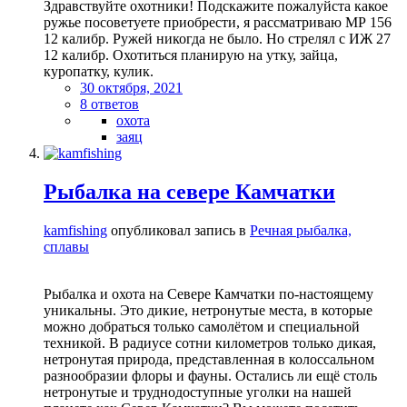
Здравствуйте охотники! Подскажите пожалуйста какое
ружье посоветуете приобрести, я рассматриваю МР 156
12 калибр. Ружей никогда не было. Но стрелял с ИЖ 27
12 калибр. Охотиться планирую на утку, зайца,
куропатку, кулик.
30 октября, 2021
8 ответов
охота
заяц
Рыбалка на севере Камчатки
kamfishing
опубликовал запись в
Речная рыбалка,
сплавы
Рыбалка и охота на Севере Камчатки по-настоящему
уникальны. Это дикие, нетронутые места, в которые
можно добраться только самолётом и специальной
техникой. В радиусе сотни километров только дикая,
нетронутая природа, представленная в колоссальном
разнообразии флоры и фауны. Остались ли ещё столь
нетронутые и труднодоступные уголки на нашей