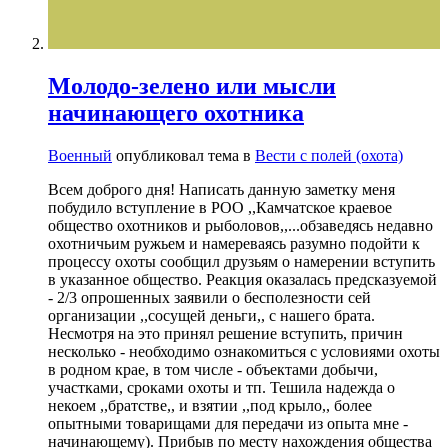
Молодо-зелено или мысли
начинающего охотника
Военный
опубликовал тема в
Вести с полей (охота)
Всем доброго дня! Написать данную заметку меня
побудило вступление в РОО ,,Камчатское краевое
общество охотников и рыболовов,,...обзаведясь недавно
охотничьим ружьем и намереваясь разумно подойти к
процессу охоты сообщил друзьям о намерении вступить
в указанное общество. Реакция оказалась предсказуемой
- 2/3 опрошенных заявили о бесполезности сей
организации ,,сосущей деньги,, с нашего брата.
Несмотря на это принял решение вступить, причин
несколько - необходимо ознакомиться с условиями охоты
в родном крае, в том числе - объектами добычи,
участками, сроками охоты и тп. Тешила надежда о
некоем ,,братстве,, и взятии ,,под крыло,, более
опытными товарищами для передачи из опыта мне -
начинающему). Прибыв по месту нахождения общества