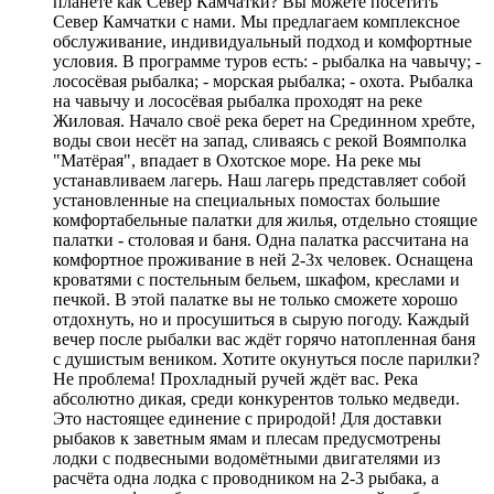
планете как Север Камчатки? Вы можете посетить
Север Камчатки с нами. Мы предлагаем комплексное
обслуживание, индивидуальный подход и комфортные
условия. В программе туров есть: - рыбалка на чавычу; -
лососёвая рыбалка; - морская рыбалка; - охота. Рыбалка
на чавычу и лососёвая рыбалка проходят на реке
Жиловая. Начало своё река берет на Срединном хребте,
воды свои несёт на запад, сливаясь с рекой Воямполка
"Матёрая", впадает в Охотское море. На реке мы
устанавливаем лагерь. Наш лагерь представляет собой
установленные на специальных помостах большие
комфортабельные палатки для жилья, отдельно стоящие
палатки - столовая и баня. Одна палатка рассчитана на
комфортное проживание в ней 2-3х человек. Оснащена
кроватями с постельным бельем, шкафом, креслами и
печкой. В этой палатке вы не только сможете хорошо
отдохнуть, но и просушиться в сырую погоду. Каждый
вечер после рыбалки вас ждёт горячо натопленная баня
с душистым веником. Хотите окунуться после парилки?
Не проблема! Прохладный ручей ждёт вас. Река
абсолютно дикая, среди конкурентов только медведи.
Это настоящее единение с природой! Для доставки
рыбаков к заветным ямам и плесам предусмотрены
лодки с подвесными водомётными двигателями из
расчёта одна лодка с проводником на 2-3 рыбака, а