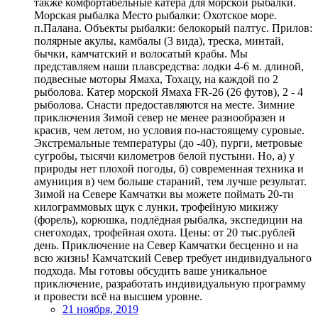
также комфортабельные катера для морской рыбалки.
Морская рыбалка Место рыбалки: Охотское море.
п.Палана. Объекты рыбалки: белокорый палтус. Прилов:
полярные акулы, камбалы (3 вида), треска, минтай,
бычки, камчатский и волосатый крабы. Мы
представляем наши плавсредства: лодки 4-6 м. длиной,
подвесные моторы Ямаха, Тохацу, на каждой по 2
рыболова. Катер морской Ямаха FR-26 (26 футов), 2 - 4
рыболова. Снасти предоставляются на месте. Зимние
приключения Зимой север не менее разнообразен и
красив, чем летом, но условия по-настоящему суровые.
Экстремальные температуры (до -40), пурги, метровые
сугробы, тысячи километров белой пустыни. Но, а) у
природы нет плохой погоды, б) современная техника и
амуниция в) чем больше стараний, тем лучше результат.
Зимой на Севере Камчатки вы можете поймать 20-ти
килограммовых щук с лунки, трофейную микижу
(форель), корюшка, подлёдная рыбалка, экспедиции на
снегоходах, трофейная охота. Цены: от 20 тыс.рублей
день. Приключение на Север Камчатки бесценно и на
всю жизнь! Камчатский Север требует индивидуального
подхода. Мы готовы обсудить ваше уникальное
приключение, разработать индивидуальную программу
и провести всё на высшем уровне.
21 ноября, 2019