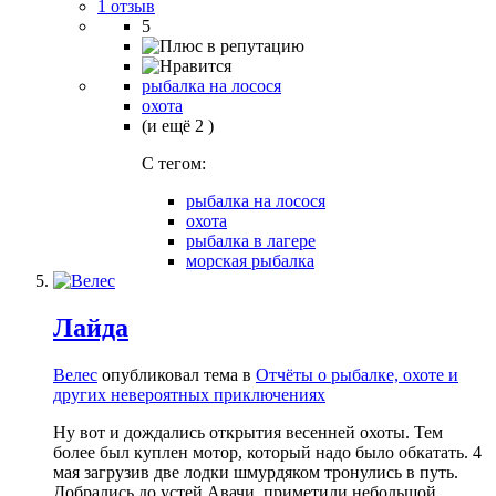
1 отзыв
5
рыбалка на лосося
охота
(и ещё 2 )
C тегом:
рыбалка на лосося
охота
рыбалка в лагере
морская рыбалка
Лайда
Велес
опубликовал тема в
Отчёты о рыбалке, охоте и
других невероятных приключениях
Ну вот и дождались открытия весенней охоты. Тем
более был куплен мотор, который надо было обкатать. 4
мая загрузив две лодки шмурдяком тронулись в путь.
Добрались до устей Авачи, приметили небольшой