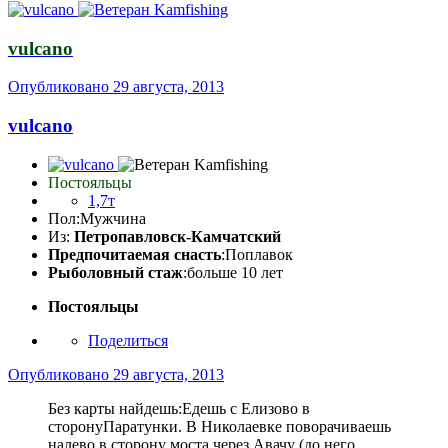
vulcano
Опубликовано
29 августа, 2013
vulcano
Постояльцы
1,7т
Пол:
Мужчина
Из:
Петропавловск-Камчатский
Предпочитаемая снасть
:Поплавок
Рыболовный стаж
:больше 10 лет
Постояльцы
Поделиться
Опубликовано
29 августа, 2013
Без карты найдешь:Едешь с Елизово в
сторонуПаратунки. В Николаевке поворачиваешь
налево в сторону моста через Авачу (до него