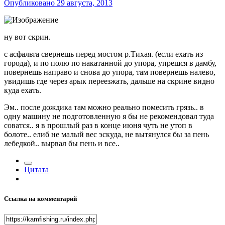
Опубликовано
29 августа, 2013
ну вот скрин.
с асфальта свернешь перед мостом р.Тихая. (если ехать из
города), и по полю по накатанной до упора, упрешся в дамбу,
повернешь направо и снова до упора, там повернешь налево,
увидишь где через арык переезжать, дальше на скрине видно
куда ехать.
Эм.. после дождика там можно реально помесить грязь.. в
одну машину не подготовленную я бы не рекомендовал туда
соватся.. я в прошлый раз в конце июня чуть не утоп в
болоте.. елиб не малый вес эскуда, не вытянулся бы за пень
лебедкой.. вырвал бы пень и все..
Цитата
Ссылка на комментарий