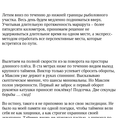
Летим вниз по течению до нижней границы рыболовного
участка. Весь день будем медленно подниматься вверх.
Учитывая длительную протяженность маршрута – более
пятидесяти километров, принимаем решение не
задерживаться длительное время на одном месте, а экспресс-
методом отработать все перспективные места, которые
встретятся по пути.
Вылетаем на полной скорости из-за поворота на просторы
длинного плёса. В ста метрах ниже по течению видим выход
крупного тайменя. Виктор только успевает сбросить обороты,
а Максим уже держит в руках спиннинг. Высказываю
скептическое мнение, что шансы минимальны. Но Максим
полон уверенности. Первый же заброс и первый оборот
рукоятки катушки приносят поклёвку! Подсечка. Две секунды
борьбы … сход!
Во истину, такого я не припомню за все свои экспедиции. Не
было на моей памяти ни одной поездки, чтобы таймени вели
себя не как хищники, а как строгие охранники своей
акватории. Таймень вновь не атаковал пастью, а чиркнул по