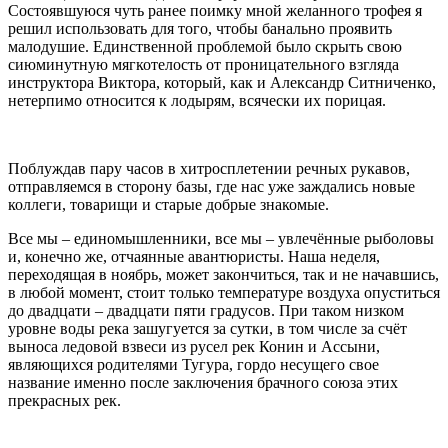
Состоявшуюся чуть ранее поимку мной желанного трофея я
решил использовать для того, чтобы банально проявить
малодушие. Единственной проблемой было скрыть свою
сиюминутную мягкотелость от проницательного взгляда
инструктора Виктора, который, как и Александр Ситниченко,
нетерпимо относится к лодырям, всячески их порицая.
Поблуждав пару часов в хитросплетении речных рукавов,
отправляемся в сторону базы, где нас уже заждались новые
коллеги, товарищи и старые добрые знакомые.
Все мы – единомышленники, все мы – увлечённые рыболовы
и, конечно же, отчаянные авантюристы. Наша неделя,
переходящая в ноябрь, может закончиться, так и не начавшись,
в любой момент, стоит только температуре воздуха опуститься
до двадцати – двадцати пяти градусов. При таком низком
уровне воды река зашугуется за сутки, в том числе за счёт
выноса ледовой взвеси из русел рек Конин и Ассыни,
являющихся родителями Тугура, гордо несущего свое
название именно после заключения брачного союза этих
прекрасных рек.