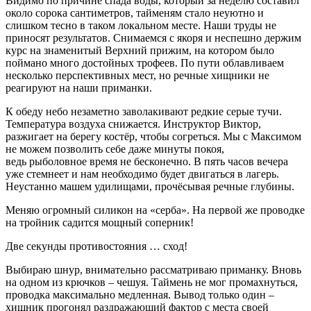
Видимо по причине спада воды, который за неделю составил
около сорока сантиметров, тайменям стало неуютно и
слишком тесно в таком локальном месте. Наши труды не
приносят результатов. Снимаемся с якоря и неспешно держим
курс на знаменитый Верхний прижим, на котором было
поймано много достойных трофеев. По пути облавливаем
несколько перспективных мест, но речные хищники не
реагируют на наши приманки.
К обеду небо незаметно заволакивают редкие серые тучи.
Температура воздуха снижается. Инструктор Виктор,
разжигает на берегу костёр, чтобы согреться. Мы с Максимом
не можем позволить себе даже минуты покоя,
ведь рыболовное время не бесконечно. В пять часов вечера
уже стемнеет и нам необходимо будет двигаться в лагерь.
Неустанно машем удилищами, прочёсывая речные глубины.
Меняю огромный силикон на «серба». На первой же проводке
на тройник садится мощный соперник!
Две секунды противостояния … сход!
Выбираю шнур, внимательно рассматриваю приманку. Вновь
на одном из крючков – чешуя. Таймень не мог промахнуться,
проводка максимально медленная. Вывод только один –
хищник прогонял раздражающий фактор с места своей