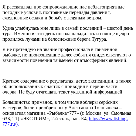
Я рассказывал про сопровождавшие нас неблагоприятные
погодные условия, постоянные перепады давления,
ежедневные осадки и борьбу с ледяным ветром.
Удача улыбнулась мне лишь в самый последний – шестой день
тура. Именно в этот день погода наладилась и солнце щедро
пролилось лучами на белоснежные берега Тугура.
Я не претендую на звание профессионала в тайменной
рыбалке, но произошедшие далее события свидетельствуют о
зависимости поведения тайменей от атмосферных явлений.
Краткое содержание о результатах, датах экспедиции, а также
об использованных снастях я приводил в первой части
очерка. Не буду отягощать текст указанной информацией.
Большинство приманок, в том числе воблеры сербских
мастеров, были приобретены у Александра Толпышева –
основателя магазина «Рыбалка*777» (г. Москва, ул. Смольная
63Б, ТЦ «ЭКСТРИМ», 2-й этаж, пав. Е4,
https://www.fishing-
777.ru/).