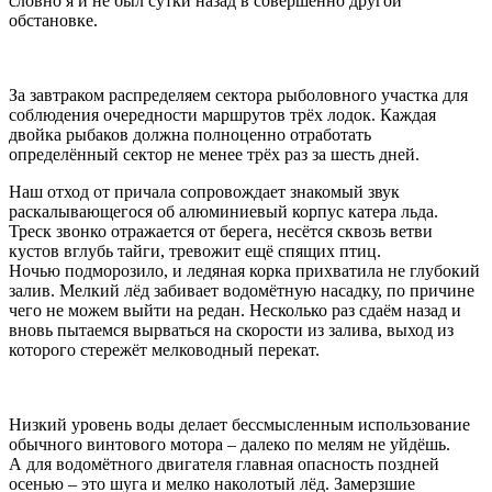
словно я и не был сутки назад в совершенно другой
обстановке.
За завтраком распределяем сектора рыболовного участка для
соблюдения очередности маршрутов трёх лодок. Каждая
двойка рыбаков должна полноценно отработать
определённый сектор не менее трёх раз за шесть дней.
Наш отход от причала сопровождает знакомый звук
раскалывающегося об алюминиевый корпус катера льда.
Треск звонко отражается от берега, несётся сквозь ветви
кустов вглубь тайги, тревожит ещё спящих птиц.
Ночью подморозило, и ледяная корка прихватила не глубокий
залив. Мелкий лёд забивает водомётную насадку, по причине
чего не можем выйти на редан. Несколько раз сдаём назад и
вновь пытаемся вырваться на скорости из залива, выход из
которого стережёт мелководный перекат.
Низкий уровень воды делает бессмысленным использование
обычного винтового мотора – далеко по мелям не уйдёшь.
А для водомётного двигателя главная опасность поздней
осенью – это шуга и мелко наколотый лёд. Замерзшие