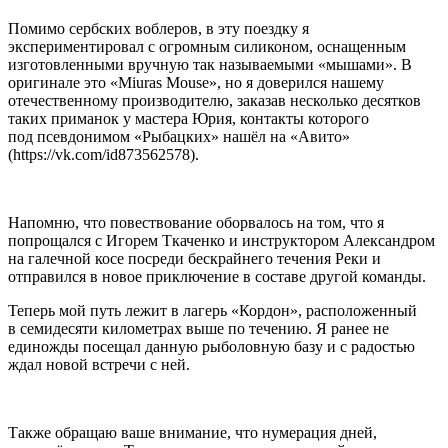
Помимо сербских воблеров, в эту поездку я
экспериментировал с огромным силиконом, оснащенным
изготовленными вручную так называемыми «мышами». В
оригинале это «Miuras Mouse», но я доверился нашему
отечественному производителю, заказав несколько десятков
таких приманок у мастера Юрия, контакты которого
под псевдонимом «Рыбацких» нашёл на «Авито»
(https://vk.com/id873562578).
Напомню, что повествование оборвалось на том, что я
попрощался с Игорем Ткаченко и инструктором Александром
на галечной косе посреди бескрайнего течения Реки и
отправился в новое приключение в составе другой команды.
Теперь мой путь лежит в лагерь «Кордон», расположенный
в семидесяти километрах выше по течению. Я ранее не
единожды посещал данную рыболовную базу и с радостью
ждал новой встречи с ней.
Также обращаю ваше внимание, что нумерация дней,