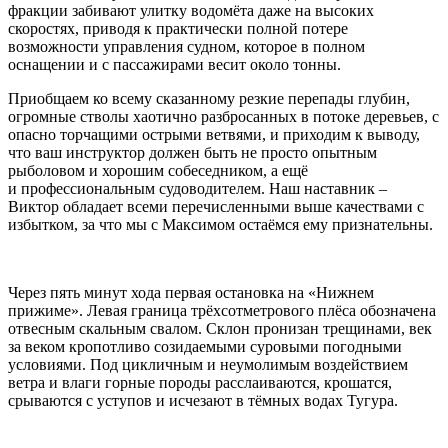
фракции забивают улитку водомёта даже на высоких
скоростях, приводя к практически полной потере
возможности управления судном, которое в полном
оснащении и с пассажирами весит около тонны.
Приобщаем ко всему сказанному резкие перепады глубин,
огромные стволы хаотично разбросанных в потоке деревьев, с
опасно торчащими острыми ветвями, и приходим к выводу,
что ваш инструктор должен быть не просто опытным
рыболовом и хорошим собеседником, а ещё
и профессиональным судоводителем. Наш наставник –
Виктор обладает всеми перечисленными выше качествами с
избытком, за что мы с Максимом остаёмся ему признательны.
Через пять минут хода первая остановка на «Нижнем
прижиме». Левая граница трёхсотметрового плёса обозначена
отвесным скальным свалом. Склон пронизан трещинами, век
за веком кропотливо созидаемыми суровыми погодными
условиями. Под цикличным и неумолимым воздействием
ветра и влаги горные породы расслаиваются, крошатся,
срываются с уступов и исчезают в тёмных водах Тугура.