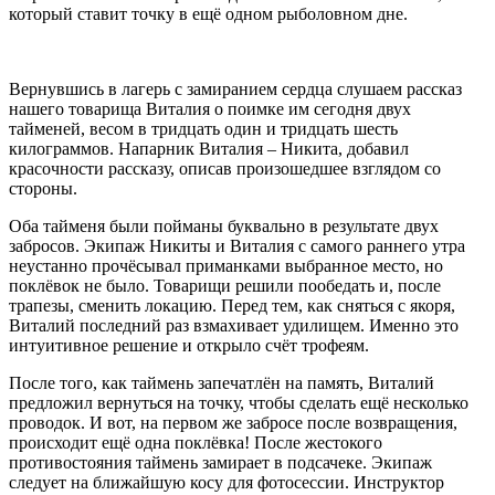
который ставит точку в ещё одном рыболовном дне.
Вернувшись в лагерь с замиранием сердца слушаем рассказ
нашего товарища Виталия о поимке им сегодня двух
тайменей, весом в тридцать один и тридцать шесть
килограммов. Напарник Виталия – Никита, добавил
красочности рассказу, описав произошедшее взглядом со
стороны.
Оба тайменя были пойманы буквально в результате двух
забросов. Экипаж Никиты и Виталия с самого раннего утра
неустанно прочёсывал приманками выбранное место, но
поклёвок не было. Товарищи решили пообедать и, после
трапезы, сменить локацию. Перед тем, как сняться с якоря,
Виталий последний раз взмахивает удилищем. Именно это
интуитивное решение и открыло счёт трофеям.
После того, как таймень запечатлён на память, Виталий
предложил вернуться на точку, чтобы сделать ещё несколько
проводок. И вот, на первом же забросе после возвращения,
происходит ещё одна поклёвка! После жестокого
противостояния таймень замирает в подсачеке. Экипаж
следует на ближайшую косу для фотосессии. Инструктор