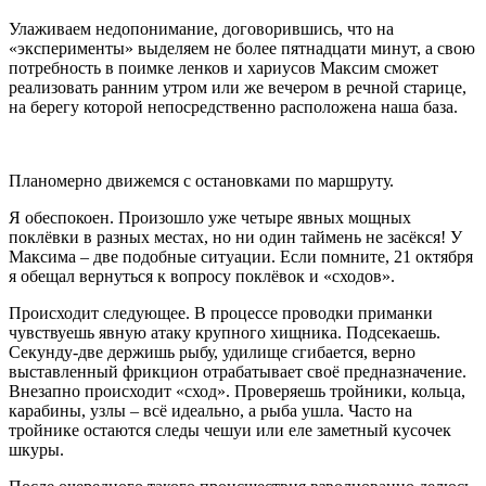
Улаживаем недопонимание, договорившись, что на
«эксперименты» выделяем не более пятнадцати минут, а свою
потребность в поимке ленков и хариусов Максим сможет
реализовать ранним утром или же вечером в речной старице,
на берегу которой непосредственно расположена наша база.
Планомерно движемся с остановками по маршруту.
Я обеспокоен. Произошло уже четыре явных мощных
поклёвки в разных местах, но ни один таймень не засёкся! У
Максима – две подобные ситуации. Если помните, 21 октября
я обещал вернуться к вопросу поклёвок и «сходов».
Происходит следующее. В процессе проводки приманки
чувствуешь явную атаку крупного хищника. Подсекаешь.
Секунду-две держишь рыбу, удилище сгибается, верно
выставленный фрикцион отрабатывает своё предназначение.
Внезапно происходит «сход». Проверяешь тройники, кольца,
карабины, узлы – всё идеально, а рыба ушла. Часто на
тройнике остаются следы чешуи или еле заметный кусочек
шкуры.