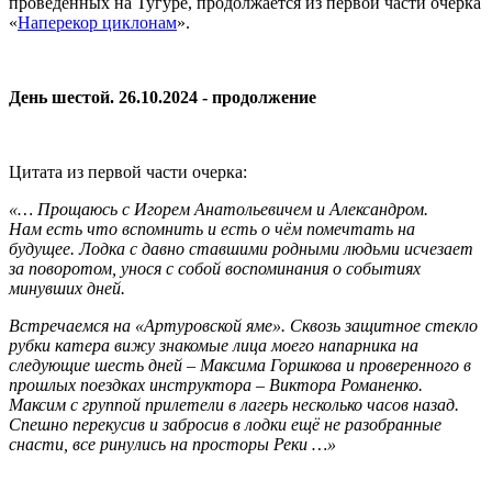
проведённых на Тугуре, продолжается из первой части очерка
«
Наперекор циклонам
».
День шестой. 26.10.2024 - продолжение
Цитата из первой части очерка:
«… Прощаюсь с Игорем Анатольевичем и Александром.
Нам есть что вспомнить и есть о чём помечтать на
будущее. Лодка с давно ставшими родными людьми исчезает
за поворотом, унося с собой воспоминания о событиях
минувших дней.
Встречаемся на «Артуровской яме». Сквозь защитное стекло
рубки катера вижу знакомые лица моего напарника на
следующие шесть дней – Максима Горшкова и проверенного в
прошлых поездках инструктора – Виктора Романенко.
Максим с группой прилетели в лагерь несколько часов назад.
Спешно перекусив и забросив в лодки ещё не разобранные
снасти, все ринулись на просторы Реки …»