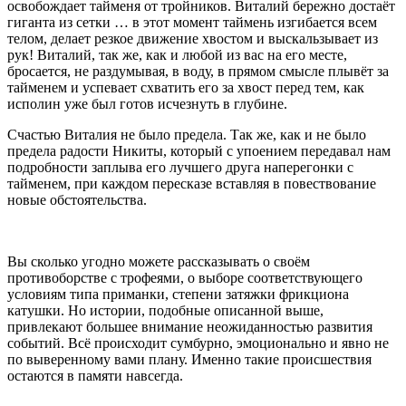
освобождает тайменя от тройников. Виталий бережно достаёт
гиганта из сетки … в этот момент таймень изгибается всем
телом, делает резкое движение хвостом и выскальзывает из
рук! Виталий, так же, как и любой из вас на его месте,
бросается, не раздумывая, в воду, в прямом смысле плывёт за
тайменем и успевает схватить его за хвост перед тем, как
исполин уже был готов исчезнуть в глубине.
Счастью Виталия не было предела. Так же, как и не было
предела радости Никиты, который с упоением передавал нам
подробности заплыва его лучшего друга наперегонки с
тайменем, при каждом пересказе вставляя в повествование
новые обстоятельства.
Вы сколько угодно можете рассказывать о своём
противоборстве с трофеями, о выборе соответствующего
условиям типа приманки, степени затяжки фрикциона
катушки. Но истории, подобные описанной выше,
привлекают большее внимание неожиданностью развития
событий. Всё происходит сумбурно, эмоционально и явно не
по выверенному вами плану. Именно такие происшествия
остаются в памяти навсегда.