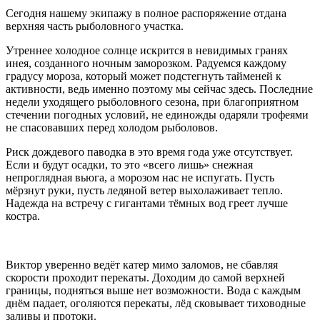
Сегодня нашему экипажу в полное распоряжение отдана
верхняя часть рыболовного участка.
Утреннее холодное солнце искрится в невидимых гранях
инея, созданного ночным заморозком. Радуемся каждому
градусу мороза, который может подстегнуть тайменей к
активности, ведь именно поэтому мы сейчас здесь. Последние
недели уходящего рыболовного сезона, при благоприятном
стечении погодных условий, не единожды одаряли трофеями
не спасовавших перед холодом рыболовов.
Риск дождевого паводка в это время года уже отсутствует.
Если и будут осадки, то это «всего лишь» снежная
непроглядная вьюга, а морозом нас не испугать. Пусть
мёрзнут руки, пусть ледяной ветер выхолаживает тепло.
Надежда на встречу с гигантами тёмных вод греет лучше
костра.
Виктор уверенно ведёт катер мимо заломов, не сбавляя
скорости проходит перекаты. Доходим до самой верхней
границы, подняться выше нет возможности. Вода с каждым
днём падает, оголяются перекаты, лёд сковывает тиховодные
заливы и протоки.