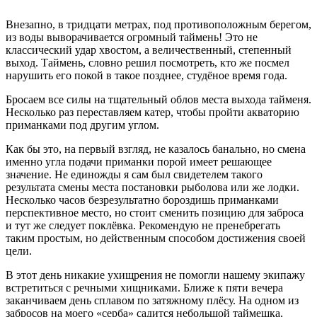
Внезапно, в тридцати метрах, под противоположным берегом,
из воды выворачивается огромный таймень! Это не
классический удар хвостом, а величественный, степенный
выход. Таймень, словно решил посмотреть, кто же посмел
нарушить его покой в такое позднее, студёное время года.
Бросаем все силы на тщательный облов места выхода тайменя.
Несколько раз переставляем катер, чтобы пройти акваторию
приманками под другим углом.
Как бы это, на первый взгляд, не казалось банально, но смена
именно угла подачи приманки порой имеет решающее
значение. Не единожды я сам был свидетелем такого
результата смены места постановки рыболова или же лодки.
Несколько часов безрезультатно бороздишь приманками
перспективное место, но стоит сменить позицию для заброса
и тут же следует поклёвка. Рекомендую не пренебрегать
таким простым, но действенным способом достижения своей
цели.
В этот день никакие ухищрения не помогли нашему экипажу
встретиться с речными хищниками. Ближе к пяти вечера
заканчиваем день сплавом по затяжному плёсу. На одном из
забросов на моего «серба» садится небольшой таймешка,