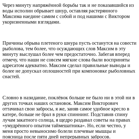
Через минуту напряжённой борьбы так и не показавшийся из
воды исполин обрывает шнур, оставляя растерянного
Максима наедине самим с собой и под нашими с Виктором
укоризненными взглядами.
Причины обрыва плетеного шнура пусть останутся на совести
рыболова, тем более, что осуждающих слов Максим в эту
минуту выслушал более чем предостаточно. Забегая вперед
отмечу, что наши не совсем мягкие слова были восприняты
адресатом адекватно. Максим сделал правильные выводы и
более не допускал оплошностей при компоновке рыболовных
снастей.
Словно в назидание, поклёвок больше не было ни в этой ни в
других точках наших остановок. Максим Викторович
оттачивал свои забросы, я же, заняв самое удобное кресло в
катере, больше не брал в руки спиннинг. Подставив спину
лучам закатного солнца, я щедро раздавал советы на правах
«умудрённого опытом таймешатника». Но, если честно, у
меня просто невыносимо болели плечевые мышцы и
поясница после пяти дней непрерывных забросов.