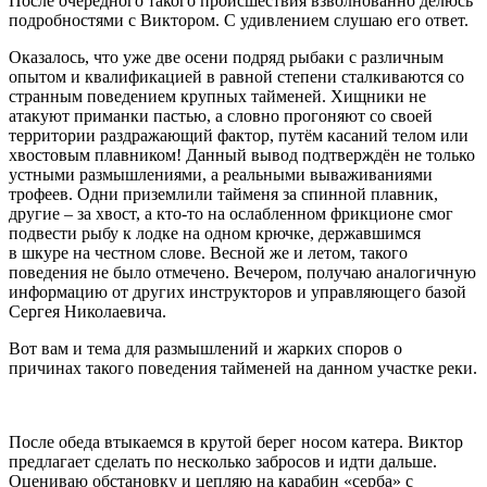
После очередного такого происшествия взволнованно делюсь
подробностями с Виктором. С удивлением слушаю его ответ.
Оказалось, что уже две осени подряд рыбаки с различным
опытом и квалификацией в равной степени сталкиваются со
странным поведением крупных тайменей. Хищники не
атакуют приманки пастью, а словно прогоняют со своей
территории раздражающий фактор, путём касаний телом или
хвостовым плавником! Данный вывод подтверждён не только
устными размышлениями, а реальными вываживаниями
трофеев. Одни приземлили тайменя за спинной плавник,
другие – за хвост, а кто-то на ослабленном фрикционе смог
подвести рыбу к лодке на одном крючке, державшимся
в шкуре на честном слове. Весной же и летом, такого
поведения не было отмечено. Вечером, получаю аналогичную
информацию от других инструкторов и управляющего базой
Сергея Николаевича.
Вот вам и тема для размышлений и жарких споров о
причинах такого поведения тайменей на данном участке реки.
После обеда втыкаемся в крутой берег носом катера. Виктор
предлагает сделать по несколько забросов и идти дальше.
Оцениваю обстановку и цепляю на карабин «серба» с