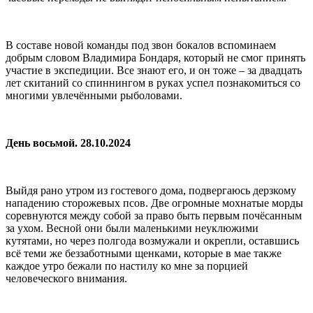
В составе новой команды под звон бокалов вспоминаем
добрым словом Владимира Бондаря, который не смог принять
участие в экспедиции. Все знают его, и он тоже – за двадцать
лет скитаний со спиннингом в руках успел познакомиться со
многими увлечёнными рыболовами.
День восьмой. 28.10.2024
Выйдя рано утром из гостевого дома, подвергаюсь дерзкому
нападению сторожевых псов. Две огромные мохнатые морды
соревнуются между собой за право быть первым почёсанным
за ухом. Весной они были маленькими неуклюжими
кутятами, но через полгода возмужали и окрепли, оставшись
всё теми же беззаботными щенками, которые в мае также
каждое утро бежали по настилу ко мне за порцией
человеческого внимания.