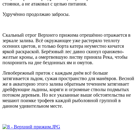
стоянки, а не атаковал с целью питания.
Удручённо продолжаю забросы.
Скальный отрог Верхнего прижима отрешённо отражается в
зеркале залива. Всё окружающее уже растеряло теплоту
осенних цветов, и только борта катера неуместно кичатся
яркой раскраской. Берёзовый лес давно скинул оранжево-
желтые кроны, а омертвевшую листву приняла Река, чтобы
похоронить на дне бездонных ям и омутов.
Левобережный приток с каждым днём всё больше
затягивается льдом, сужая пространство для манёвров. Весной
же в акваторию этого залива обратным течением затягивает
дрейфующие льдины, коряги и огромные стволы подмытых
потоком деревьев. Но все указанные выше обстоятельства не
мешают поимке трофеев каждой рыболовной группой в
данном удивительном месте.