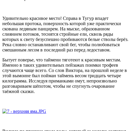
Удивительно красивое место! Справа в Тугур впадет
небольшая протока, поверхность которой уже практически
скована ледяным панцирем. На мыске, образованном
слиянием потоков, теснятся стройные ели, сквозь ряды
которых к свету безуспешно пробиваются белые стволы берёз.
Река словно останавливают свой бег, чтобы полюбоваться
смешанным лесом в последний раз перед ледоставом.
Бытует поверье, что таймени тяготеют к красивым местам.
Именно в таких удивительных пейзажах поимки трофеев
случаются чаще всего. Со слов Виктора, на прошлой неделе в
этой вымоине был пойман таймень весом тридцать четыре
килограмма. Исследуя приманками омут, непроизвольно
разговариваем шёпотом, чтобы не спугнуть очарование
таёжной сказки.