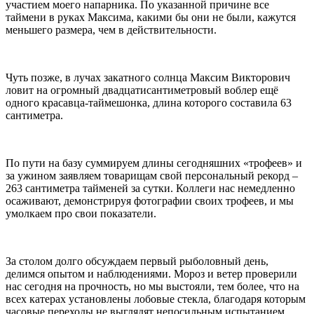
участием моего напарника. По указанной причине все
таймени в руках Максима, какими бы они не были, кажутся
меньшего размера, чем в действительности.
Чуть позже, в лучах закатного солнца Максим Викторович
ловит на огромный двадцатисантиметровый воблер ещё
одного красавца-таймешонка, длина которого составила 63
сантиметра.
По пути на базу суммируем длины сегодняшних «трофеев» и
за ужином заявляем товарищам свой персональный рекорд –
263 сантиметра тайменей за сутки. Коллеги нас немедленно
осаживают, демонстрируя фотографии своих трофеев, и мы
умолкаем про свои показатели.
За столом долго обсуждаем первый рыболовный день,
делимся опытом и наблюдениями. Мороз и ветер проверили
нас сегодня на прочность, но мы выстояли, тем более, что на
всех катерах установлены лобовые стекла, благодаря которым
часовые переходы не выглядят непосильным испытанием.