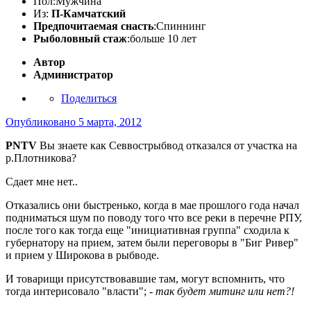
Пол:
Мужчина
Из:
П-Камчатский
Предпочитаемая снасть
:Спиннинг
Рыболовный стаж
:больше 10 лет
Автор
Администратор
Поделиться
Опубликовано
5 марта, 2012
PNTV
Вы знаете как Севвострыбвод отказался от участка на
р.Плотникова?
Сдает мне нет..
Отказались они быстренько, когда в мае прошлого года начал
подниматься шум по поводу того что все реки в перечне РПУ,
после того как тогда еще "инициативная группа" сходила к
губернатору на прием, затем были переговоры в "Биг Ривер"
и прием у Широкова в рыбводе.
И товарищи присутствовавшие там, могут вспомнить, что
тогда интерисовало "власти";
- так будет митинг или нет?!