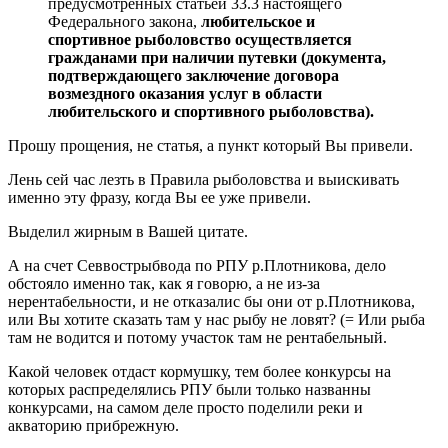
предусмотренных статьей 33.3 настоящего
Федерального закона,
любительское и
спортивное рыболовство осуществляется
гражданами при наличии путевки (документа,
подтверждающего заключение договора
возмездного оказания услуг в области
любительского и спортивного рыболовства).
Прошу прощения, не статья, а пункт который Вы привели.
Лень сей час лезть в Правила рыболовства и выискивать
именно эту фразу, когда Вы ее уже привели.
Выделил жирным в Вашей цитате.
А на счет Севвострыбвода по РПУ р.Плотникова, дело
обстояло именно так, как я говорю, а не из-за
нерентабельности, и не отказалис бы они от р.Плотникова,
или Вы хотите сказать там у нас рыбу не ловят? (= Или рыба
там не водится и потому участок там не рентабельный.
Какой человек отдаст кормушку, тем более конкурсы на
которых распределялись РПУ были только названны
конкурсами, на самом деле просто поделили реки и
акваторию прибрежную.