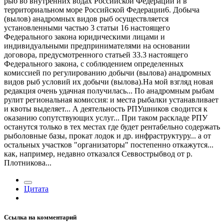
рыб во внутренних водах Российской Федерации и в
территориальном море Российской Федерации6. Добыча
(вылов) анадромных видов рыб осуществляется
установленными частью 3 статьи 16 настоящего
Федерального закона юридическими лицами и
индивидуальными предпринимателями на основании
договора, предусмотренного статьей 33.3 настоящего
Федерального закона, с соблюдением определенных
комиссией по регулированию добычи (вылова) анадромных
видов рыб условий их добычи (вылова).На мой взгляд новая
редакция очень удачная получилась... По анадромным рыбам
рулит региональная комиссия: и места рыбалки устанавливает
и квоты выделяет... А деятельность РПУшников сводится к
оказанию сопутствующих услуг... При таком раскладе РПУ
останутся только в тех местах где будет рентабельно содержать
рыболовные базы, прокат лодок и др. инфраструктуру... а от
остальных участков "организаторы" постепенно откажутся...
как, например, недавно отказался Севвострыбвод от р.
Плотникова...
Цитата
Ссылка на комментарий