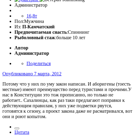
Администратор
16,8т
Пол:
Мужчина
Из:
П-Камчатский
Предпочитаемая снасть
:Спиннинг
Рыболовный стаж
:больше 10 лет
Автор
Администратор
Поделиться
Опубликовано
7 марта, 2012
Потому что у них по уму закон написан. И аборигены (тоесть
местные) имеют преимущество перед туристами и прочими.У
нас в Конституции это тож прописанно, но только не
работает.. Сахалинцы, как раз таки предлагают поправки к
действующим правилам, у них уже подметки рвутся,
готовятся к сезону, а проект закона даже не расматривался, вот
они и роют копытом.
Цитата