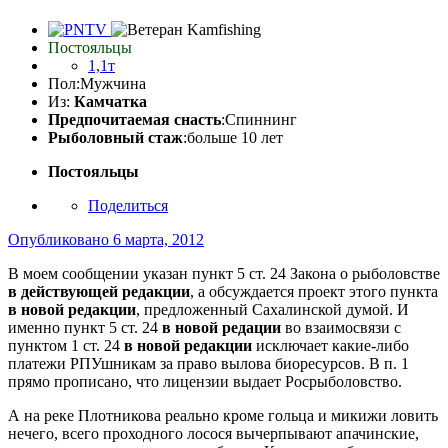
Постояльцы
1,1т
Пол:
Мужчина
Из:
Камчатка
Предпочитаемая снасть
:Спиннинг
Рыболовный стаж
:больше 10 лет
Постояльцы
Поделиться
Опубликовано
6 марта, 2012
В моем сообщении указан пункт 5 ст. 24 Закона о рыболовстве
в действующей редакции
, а обсуждается проект этого пункта
в новой редакции
, предложенный Сахалинской думой. И
именно пункт 5 ст. 24
в новой редации
во взаимосвязи с
пунктом 1 ст. 24
в новой редакции
исключает какие-либо
платежи РПУшникам за право вылова биоресурсов. В п. 1
прямо прописано, что лицензии выдает Росрыболовство.
А на реке Плотникова реально кроме гольца и микижи ловить
нечего, всего проходного лосося вычерпывают апачинские,