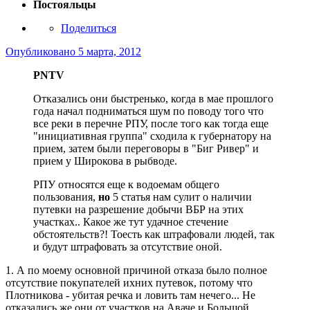
Постояльцы
Поделиться
Опубликовано
5 марта, 2012
PNTV
Отказались они быстренько, когда в мае прошлого
года начал подниматься шум по поводу того что
все реки в перечне РПУ, после того как тогда еще
"инициативная группа" сходила к губернатору на
прием, затем были переговоры в "Биг Ривер" и
прием у Широкова в рыбводе.
РПУ относятся еще к водоемам общего
пользования
,
но
5 статья
нам сулит о наличии
путевки на разрешение добычи ВБР на этих
участках.. Какое же тут удачное стечение
обстоятельств?! Тоесть как штрафовали людей, так
и будут штрафовать за отсутствие оной.
1. А по моему основной причиной отказа было полное
отсутствие покупателей ихних путевок, потому что
Плотникова - убитая речка и ловить там нечего... Не
отказались же они от участков на Аваче и Большой...