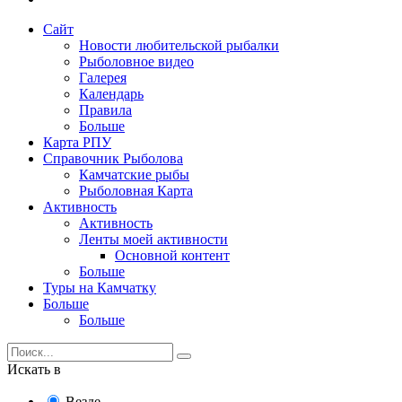
Сайт
Новости любительской рыбалки
Рыболовное видео
Галерея
Календарь
Правила
Больше
Карта РПУ
Справочник Рыболова
Камчатские рыбы
Рыболовная Карта
Активность
Активность
Ленты моей активности
Основной контент
Больше
Туры на Камчатку
Больше
Больше
Искать в
Везде