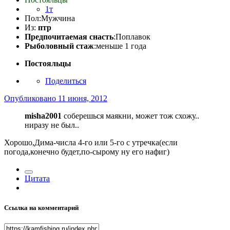
1т
Пол:
Мужчина
Из:
птр
Предпочитаемая снасть
:Поплавок
Рыболовный стаж
:меньше 1 года
Постояльцы
Поделиться
Опубликовано
11 июня, 2012
misha2001
соберешься маякни, может тож схожу..
ниразу не был..
Хорошо,Дима-числа 4-го или 5-го с утречка(если
погода,конечно будет,по-сырому ну его нафиг)
Цитата
Ссылка на комментарий