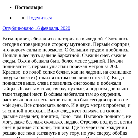
Постояльцы
Поделиться
Опубликовано
16 февраля, 2020
Всем привет, сбежал из санатория на выходной. Смотались
сегодня с товарищем в сторону мутновки. Первый сюрприз,
что дорогу сильно перемело. С большим трудом пробились.
Пошли в лес чуть дальше Бархатной. Свежий снег, свежие
следы. Охота обещала быть более менее удачной. Начали
подниматься, первый ушастый побежал метров за 200.
Красиво, по голой сопке бежит, как на ладони, на солнышке
шкурка блестит( таких я потом ещё видео штук15). Когда
поднялся выше, слева появились снегоходы и побежали
зайцы. Лыжи там снял, сверху пухлые, а под ним довольно
таки твердый наст. В общем набегался там до одурения,
растрелял почти весь патронташ, но был сегодня просто не
мой день. Все описывать долго. И в двух метрах пробегал, и
за спиной проходил. Вижу след, куст ольхача на склоне,
дальше следа нет, понятно, "оно" там. Пытаюсь поднятся, не
могу, даже без лыж скользко, падаю. Стреляю под куст, ветки
снег в разные стороны, тишина. Где то через час хождений
решаю все таки заглянуть в эту гору, но уже сверху, обойдя