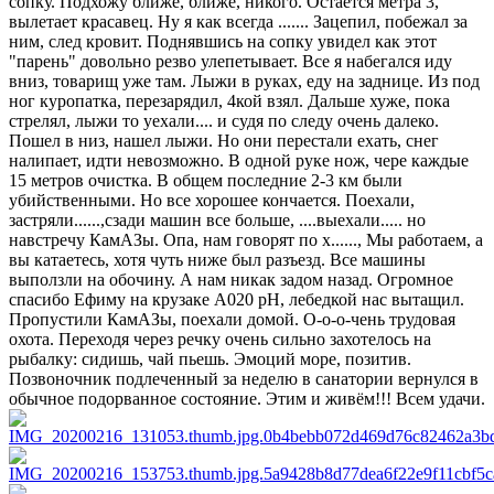
сопку. Подхожу ближе, ближе, никого. Остаётся метра 3,
вылетает красавец. Ну я как всегда ....... Зацепил, побежал за
ним, след кровит. Поднявшись на сопку увидел как этот
"парень" довольно резво улепетывает. Все я набегался иду
вниз, товарищ уже там. Лыжи в руках, еду на заднице. Из под
ног куропатка, перезарядил, 4кой взял. Дальше хуже, пока
стрелял, лыжи то уехали.... и судя по следу очень далеко.
Пошел в низ, нашел лыжи. Но они перестали ехать, снег
налипает, идти невозможно. В одной руке нож, чере каждые
15 метров очистка. В общем последние 2-3 км были
убийственными. Но все хорошее кончается. Поехали,
застряли......,сзади машин все больше, ....выехали..... но
навстречу КамАЗы. Опа, нам говорят по х......, Мы работаем, а
вы катаетесь, хотя чуть ниже был разъезд. Все машины
выползли на обочину. А нам никак задом назад. Огромное
спасибо Ефиму на крузаке А020 рН, лебедкой нас вытащил.
Пропустили КамАЗы, поехали домой. О-о-о-чень трудовая
охота. Переходя через речку очень сильно захотелось на
рыбалку: сидишь, чай пьешь. Эмоций море, позитив.
Позвоночник подлеченный за неделю в санатории вернулся в
обычное подорванное состояние. Этим и живём!!! Всем удачи.