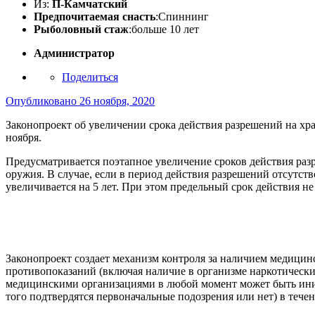
Из:
П-Камчатский
Предпочитаемая снасть
:Спиннинг
Рыболовный стаж
:больше 10 лет
Администратор
Поделиться
Опубликовано
26 ноября, 2020
Законопроект об увеличении срока действия разрешений на х
ноября.
Предусматривается поэтапное увеличение сроков действия раз
оружия. В случае, если в период действия разрешений отсутс
увеличивается на 5 лет. При этом предельный срок действия не
Законопроект создает механизм контроля за наличием медици
противопоказаний (включая наличие в организме наркотическ
медицинскими организациями в любой момент может быть ини
того подтвердятся первоначальные подозрения или нет) в тече