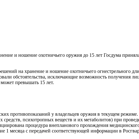
ранение и ношение охотничьего оружия до 15 лет Госдума прин
решений на хранение и ношение охотничьего огнестрельного дл
твовали обстоятельства, исключающие возможность получения ли
 может превышать 15 лет.
нских противопоказаний у владельцев оружия в текущем режиме
их средств, психотропных веществ и их метаболитов) при пров
циирована процедура внепланового прохождения медицинского 
ние 1 месяца с передачей соответствующей информации в Росгва