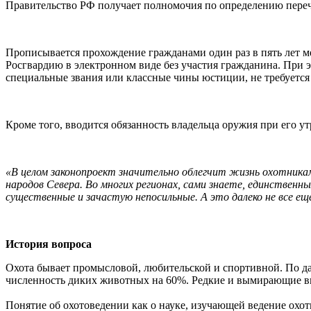
Правительство РФ получает полномочия по определению пере
Прописывается прохождение гражданами один раз в пять лет м
Росгвардию в электронном виде без участия гражданина. При
специальные звания или классные чины юстиции, не требуетс
Кроме того, вводится обязанность владельца оружия при его у
«В целом законопроект значительно облегчит жизнь охотникам
народов Севера. Во многих регионах, сами знаете, единствен
существенные и зачастую непосильные. А это далеко не все е
История вопроса
Охота бывает промысловой, любительской и спортивной. По да
численность диких животных на 60%. Редкие и вымирающие ви
Понятие об охотоведении как о науке, изучающей ведение охот