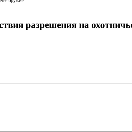
ичье оружие
йствия разрешения на охотничь