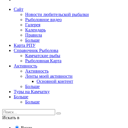
Сайт
Новости любительской рыбалки
Рыболовное видео
Галерея
Календарь
Правила
Больше
Карта РПУ
Справочник Рыболова
Камчатские рыбы
Рыболовная Карта
Активность
Активность
Ленты моей активности
Основной контент
Больше
Туры на Камчатку
Больше
Больше
Искать в
Везде