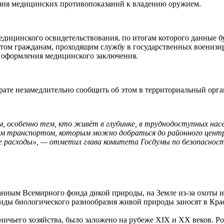
чня медицинских противопоказаний к владению оружием.
едицинского освидетельствования, по итогам которого данные б
 этом гражданам, проходящим службу в государственных воениз
я оформления медицинского заключения.
трате незамедлительно сообщить об этом в территориальный орга
, особенно тем, кто живёт в глубинке, в труднодоступных нас
ным транспортом, которым можно добраться до районного центр
ще расходы», — отметил глава комитета Госдумы по безопасност
нным Всемирного фонда дикой природы, на Земле из-за охоты и
ды биологического разнообразия живой природы заносят в Крас
ничьего хозяйства, было заложено на рубеже XIX и XX веков. Р