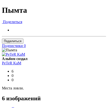
Пымта
Поделиться
Поделиться
Подписчики
0
Альбом создал
PeTeR KaM
6
0
0
Места ловли.
6 изображений