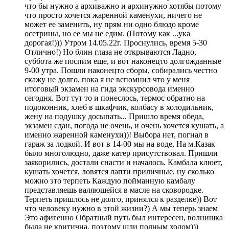
что бы нужно а архиважно и архинужно хотябы потому
что просто хочется жаренной каменухи, ничего не
может ее заменить, ну прям ни одно блюдо кроме
осетрины, но ее мы не едим. (Потому как ...ука
дорогая!))) Утром 14.05.22г. Проснулись, время 5-30
Отлично!) Но блин глаза не открываются Ладно,
суббота же поспим еще, и вот наконецто долгожданные
9-00 утра. Пошли наконецто сборы, собирались честно
скажу не долго, пока я не вспомнил что у меня
итоговый экзамен на гида экскурсовода именно
сегодня. Вот тут то и понеслось, термос обратно на
подоконник, хлеб в шкафчик, колбасу в холодильник,
жену на подушку досыпать... Пришло время обеда,
экзамен сдан, погода не очень, и очень хочется кушать, а
именно жаренной каменухи))! Выбора нет, погнал в
гараж за лодкой. И вот в 14-00 мы на воде, На м.Казак
было многолюдно, даже катер присутствовал. Пришли
заякорились, достали снасти и началось. Камбала клюет,
кушать хочется, ловятся лапти приличные, ну сколько
можно это терпеть Каждую пойманную камбалу
представляешь валяющейся в масле на сковородке.
Терпеть пришлось не долго, принялся к разделке)) Вот
что человеку нужно в этой жизни?) А мы теперь знаем
Это афигенно Обратный путь был интересен, волнишка
была не критична, поэтому шли полным ходом)))