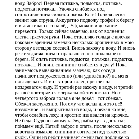
воду. Заброс! Первая потяжка, подмотка, потяжка,
подмотка потяжка... Удочка сгибается под
сопротивлением сильной рыбы. Есть! Тонкая леска
звенит как струна. Аккуратно подвожу трофей к берегу
и вытаскиваю его на лёд. Уф, можно и дыхание
перевести. Только сейчас замечаю, как от волнения
слегка трясутся руки. Пока отцепляю гольца с крючка
боковым зрением замечаю несколько брошенных в мою
сторону взглядов соседей. Вновь захожу в воду. И вновь
резким движением отправляю снасть подальше от
берега. И опять потяжка, подмотка, потяжка, подмотка,
потяжка... И опять спиннинг сгибается в дугу! Пока
занимаюсь вываживанием замечаю, как соседи
начинают недружественно (или удивлённо?) на меня
поглядывать. И вот второй голец прыгает на
ноздреватом льду. И третий раз захожу в воду, и третий
раз всё повторяется с зеркальной точностью. Но с
четвёртого заброса гольца я не довёл - тот сбежал.
Сбежал заслуженно. Потому что делал для это всё
возможное - и выпрыгивал из воды, и бежал ко мне,
чтобы ослабить лесу, и яростно извивался на крючке...
Не беда. Судя по такому клёву, рыбы тут в достатке,
поймаем ещё. Пятый заброс и опять, после нескольких
коротких взмахов, спиннинг согнулся под тяжестью
рыбы. Один из ребят начинает смещаться поближе ко