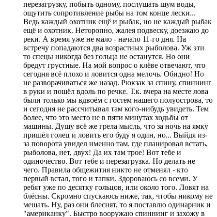
перезагрузку, побыть одному, послушать шум воды,
ощутить сопротивление рыбы на том конце лески...
Ведь каждый охотник ещё и рыбак, но не каждый рыбак
ещё и охотник. Неторопно, жалея подвеску, доезжаю до
реки. А время уже не мало - начало 11-го дня. На
встречу попадаются два возрастных рыболова. Уж эти
то спецы никогда без гольца не останутся. Но они
бредут грустные. На мой вопрос о клёве отвечают, что
сегодня всё плохо и ловится одна мелочь. Обидно! Но
не разворачиваться же назад. Рюкзак за спину, спиннинг
в руки и пошёл вдоль по речке. Т.к. вчера на месте лова
были только мы вдвоём с гостем нашего полуострова, то
и сегодня не рассчитывал там кого-нибудь увидеть. Тем
более, что это место не в пяти минутах ходьбы от
машины. Душу всё же грела мысль, что за ночь на ямку
пришёл голец и ловить его буду я один, но... Выйдя из-
за поворота увидел именно там, где планировал встать,
рыболова, нет, двух! Да их там трое! Вот тебе и
одиночество. Вот тебе и перезагрузка. Но делать не
чего. Правила общежития никто не отменял - кто
первый встал, того и тапки. Здороваюсь со всеми. У
ребят уже по десятку гольцов, или около того. Ловят на
блёсны. Скромно спускаюсь ниже, так, чтобы никому не
мешать. Ну, раз они блеснят, то я поставлю одинарник и
"американку". Быстро вооружаю спиннинг и захожу в