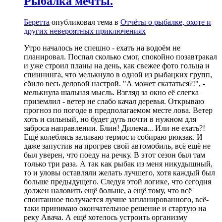
Рыбалка мечты.
Беретта
опубликовал тема в
Отчёты о рыбалке, охоте и
других невероятных приключениях
Утро началось не спешно - ехать на водоём не
планировал. Поспал сколько смог, спокойно позавтракал
и уже строил планы на день, как свежее фото гольца и
спиннинга, что мелькнуло в одной из рыбацких групп,
сбило весь деловой настрой. "А может скататься?!", -
мелькнула шальная мысль. Взгляд за окно её слегка
приземлил - ветер не слабо качал деревья. Открываю
прогноз по погоде в предполагаемом месте лова. Ветер
хоть и сильный, но будет дуть почти в нужном для
заброса направлении. Блин! Дилема... Или не ехать?!
Ещё колеблясь заливаю термос и собираю рюкзак. И
даже запустив на прогрев свой автомобиль, всё ещё не
был уверен, что поеду на речку. В этот сезон был там
только три раза. А так как рыбак из меня никудышный,
то и уловы оставляли желать лучшего, хотя каждый был
больше предыдущего. Следуя этой логике, что сегодня
должен наловить ещё больше, а ещё тому, что всё
спонтанное получается лучше запланированного, всё-
таки принимаю окончательное решение и стартую на
реку Авача. А ещё хотелось устроить организму