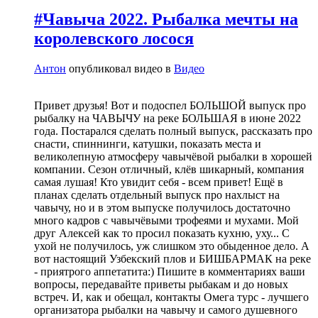
#Чавыча 2022. Рыбалка мечты на
королевского лосося
Антон
опубликовал видео в
Видео
Привет друзья! Вот и подоспел БОЛЬШОЙ выпуск про
рыбалку на ЧАВЫЧУ на реке БОЛЬШАЯ в июне 2022
года. Постарался сделать полный выпуск, рассказать про
снасти, спиннинги, катушки, показать места и
великолепную атмосферу чавычёвой рыбалки в хорошей
компании. Сезон отличный, клёв шикарный, компания
самая лушая! Кто увидит себя - всем привет! Ещё в
планах сделать отдельный выпуск про нахлыст на
чавычу, но и в этом выпуске получилось достаточно
много кадров с чавычёвыми трофеями и мухами. Мой
друг Алексей как то просил показать кухню, уху... С
ухой не получилось, уж слишком это обыденное дело. А
вот настоящий Узбекский плов и БИШБАРМАК на реке
- приятрого аппетатита:) Пишите в комментариях ваши
вопросы, передавайте приветы рыбакам и до новых
встреч. И, как и обещал, контакты Омега турс - лучшего
организатора рыбалки на чавычу и самого душевного