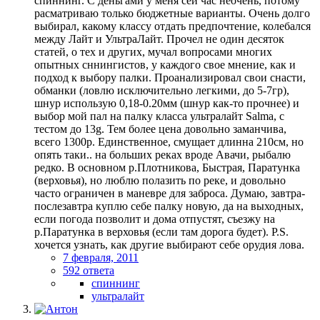
спиннинг. С деньгами у меня сей час неочень, потому
расматриваю только бюджетные варианты. Очень долго
выбирал, какому классу отдать предпочтение, колебался
между Лайт и УльтраЛайт. Прочел не один десяток
статей, о тех и других, мучал вопросами многих
опытных сннингистов, у каждого свое мнение, как и
подход к выбору палки. Проанализировал свои снасти,
обманки (ловлю исключительно легкими, до 5-7гр),
шнур использую 0,18-0.20мм (шнур как-то прочнее) и
выбор мой пал на палку класса ультралайт Salma, с
тестом до 13g. Тем более цена довольно заманчива,
всего 1300р. Единственное, смущает длинна 210см, но
опять таки.. на больших реках вроде Авачи, рыбалю
редко. В основном р.Плотникова, Быстрая, Паратунка
(верховья), но люблю полазить по реке, и довольно
часто ограничен в маневре для заброса. Думаю, завтра-
послезавтра куплю себе палку новую, да на выходных,
если погода позволит и дома отпустят, съезжу на
р.Паратунка в верховья (если там дорога будет). P.S.
хочется узнать, как другие выбирают себе орудия лова.
7 февраля, 2011
592 ответа
спиннинг
ультралайт