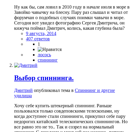
Ну как бы, сам ловил в 2010 году в начале июля в море в
Завойко чавычку на блесну. Пару раз слышал и читал от
форумчан о подобных случаях поимки чавычи в море.
Сегодня вот увидел фотографию Сергея Дмитрича, он
кижуча поймал Дмитрич, колись, какая глубина была?
9 августа, 2014
407 ответов
1
лосось
спиннинг
Выбор спиннинга.
Дмитрий
опубликовал тема в
Спиннинг и другие
удилища
Хочу себе купить штекерный спиннинг. Раньше
пользовался только совдеповскими телескопами, ну
когда доступнее стали спиннинги, прикупил себе пару
недорогих китайский телескопических спиннингов. Но
все равно это не то.. Так и созрел на нормальный