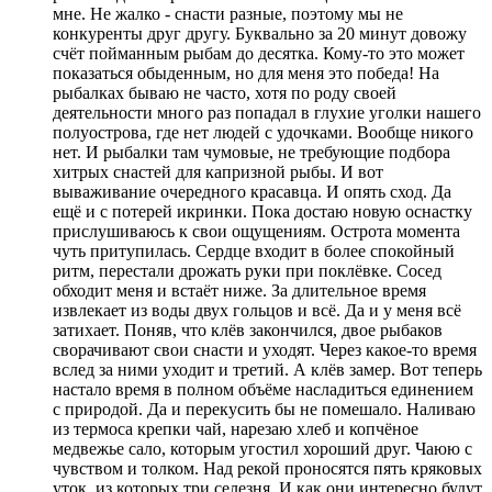
мне. Не жалко - снасти разные, поэтому мы не
конкуренты друг другу. Буквально за 20 минут довожу
счёт пойманным рыбам до десятка. Кому-то это может
показаться обыденным, но для меня это победа! На
рыбалках бываю не часто, хотя по роду своей
деятельности много раз попадал в глухие уголки нашего
полуострова, где нет людей с удочками. Вообще никого
нет. И рыбалки там чумовые, не требующие подбора
хитрых снастей для капризной рыбы. И вот
вываживание очередного красавца. И опять сход. Да
ещё и с потерей икринки. Пока достаю новую оснастку
прислушиваюсь к свои ощущениям. Острота момента
чуть притупилась. Сердце входит в более спокойный
ритм, перестали дрожать руки при поклёвке. Сосед
обходит меня и встаёт ниже. За длительное время
извлекает из воды двух гольцов и всё. Да и у меня всё
затихает. Поняв, что клёв закончился, двое рыбаков
сворачивают свои снасти и уходят. Через какое-то время
вслед за ними уходит и третий. А клёв замер. Вот теперь
настало время в полном объёме насладиться единением
с природой. Да и перекусить бы не помешало. Наливаю
из термоса крепки чай, нарезаю хлеб и копчёное
медвежье сало, которым угостил хороший друг. Чаюю с
чувством и толком. Над рекой проносятся пять кряковых
уток, из которых три селезня. И как они интересно будут