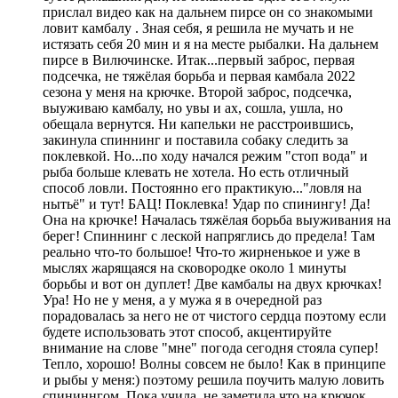
прислал видео как на дальнем пирсе он со знакомыми
ловит камбалу . Зная себя, я решила не мучать и не
истязать себя 20 мин и я на месте рыбалки. На дальнем
пирсе в Вилючинске. Итак...первый заброс, первая
подсечка, не тяжёлая борьба и первая камбала 2022
сезона у меня на крючке. Второй заброс, подсечка,
выуживаю камбалу, но увы и ах, сошла, ушла, но
обещала вернутся. Ни капельки не расстроившись,
закинула спиннинг и поставила собаку следить за
поклевкой. Но...по ходу начался режим "стоп вода" и
рыба больше клевать не хотела. Но есть отличный
способ ловли. Постоянно его практикую..."ловля на
нытьё" и тут! БАЦ! Поклевка! Удар по спинингу! Да!
Она на крючке! Началась тяжёлая борьба выуживания на
берег! Спиннинг с леской напряглись до предела! Там
реально что-то большое! Что-то жирненькое и уже в
мыслях жарящаяся на сковородке около 1 минуты
борьбы и вот он дуплет! Две камбалы на двух крючках!
Ура! Но не у меня, а у мужа я в очередной раз
порадовалась за него не от чистого сердца поэтому если
будете использовать этот способ, акцентируйте
внимание на слове "мне" погода сегодня стояла супер!
Тепло, хорошо! Волны совсем не было! Как в принципе
и рыбы у меня:) поэтому решила поучить малую ловить
спининнгом. Пока учила, не заметила что на крючок