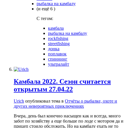
рыбалка на камбалу
(и ещё 6 )
C тегом:
камбала
рыбалка на камбалу
rockfishing
streetfishing
донка
поплавок
спиннинг
ультралайт
Камбала 2022. Сезон считается
открытым 27.04.22
Urich
опубликовал тема в
Отчёты о рыбалке, охоте и
других невероятных приключениях
Вчера, день был конечно насыщен как и всегда, много
забот по хозяйству а еще больше по лоде с мотором да и
прицеп стоило обслужить. Но на камбалу ехать не то