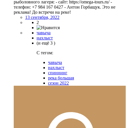
рыболовного лагеря: - сайт: https://omega-tours.ru/ -
телефон: +7 984 167 0427 - Антон Горбащук. Это не
реклама! До встречи на реке!
13 сентября, 2022
2
чавыча
нахлыст
(и ещё 3 )
C тегом:
чавыча
нахлыст
спиннинг
река большая
сезон 2022