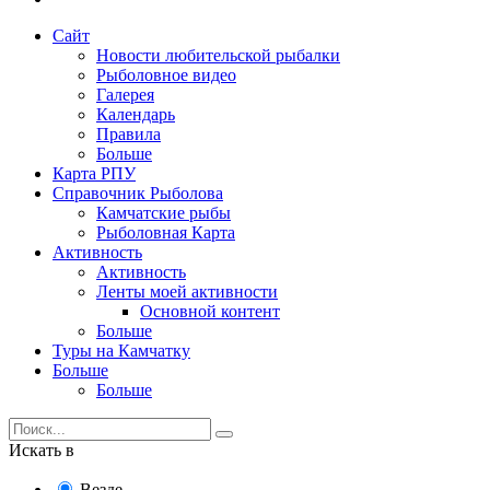
Сайт
Новости любительской рыбалки
Рыболовное видео
Галерея
Календарь
Правила
Больше
Карта РПУ
Справочник Рыболова
Камчатские рыбы
Рыболовная Карта
Активность
Активность
Ленты моей активности
Основной контент
Больше
Туры на Камчатку
Больше
Больше
Искать в
Везде