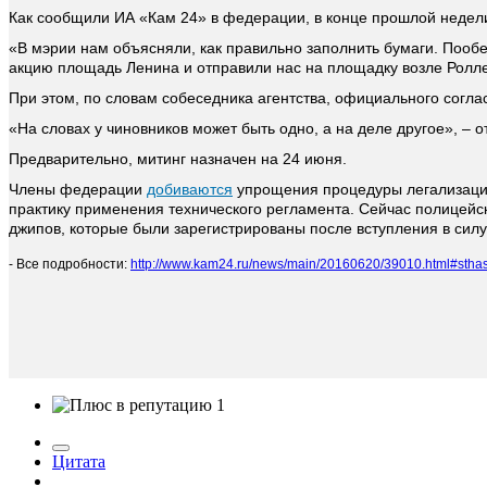
Как сообщили ИА «Кам 24» в федерации, в конце прошлой неде
«В мэрии нам объясняли, как правильно заполнить бумаги. Пообещ
акцию площадь Ленина и отправили нас на площадку возле Ролл
При этом, по словам собеседника агентства, официального согла
«На словах у чиновников может быть одно, а на деле другое», –
Предварительно, митинг назначен на 24 июня.
Члены федерации
добиваются
упрощения процедуры легализации
практику применения технического регламента. Сейчас полицейс
джипов, которые были зарегистрированы после вступления в силу
- Все подробности:
http://www.kam24.ru/news/main/20160620/39010.html#stha
1
Цитата