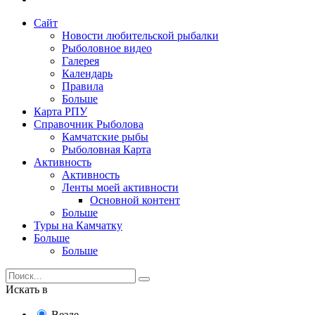
Сайт
Новости любительской рыбалки
Рыболовное видео
Галерея
Календарь
Правила
Больше
Карта РПУ
Справочник Рыболова
Камчатские рыбы
Рыболовная Карта
Активность
Активность
Ленты моей активности
Основной контент
Больше
Туры на Камчатку
Больше
Больше
Искать в
Везде