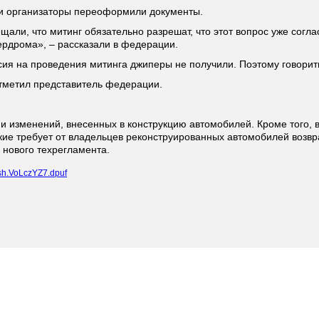
ли организаторы переоформили документы.
али, что митинг обязательно разрешат, что этот вопрос уже согла
ердрома», – рассказали в федерации.
сия на проведения митинга джиперы не получили. Поэтому говорить 
 отметил представитель федерации.
 изменений, внесенных в конструкцию автомобилей. Кроме того, 
кие требует от владельцев реконструированных автомобилей возв
 нового техрегламента.
sh.VoLczYZ7.dpuf