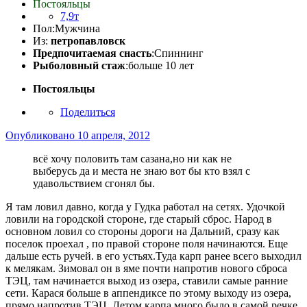
Постояльцы
7,9т
Пол:
Мужчина
Из:
петропавловск
Предпочитаемая снасть
:Спиннинг
Рыболовный стаж
:больше 10 лет
Постояльцы
Поделиться
Опубликовано
10 апреля, 2012
всё хочу половить там сазана,но ни как не
выберусь да и места не знаю вот бы кто взял с
удавольствием сгонял бы.
Я там ловил давно, когда у Гудка работал на сетях. Удочкой
ловили на городской стороне, где старый сброс. Народ в
основном ловил со стороны дороги на Дальний, сразу как
поселок проехал , по правой стороне поля начинаются. Еще
дальше есть ручей. в его устьях.Туда карп ранее всего выходил
к мелякам. Зимовал он в яме почти напротив нового сброса
ТЭЦ, там начинается выход из озера, ставили самые ранние
сети. Карася больше в аппендиксе по этому выходу из озера,
прямо напротив ТЭЦ. Летом карпа много было в самой речке,