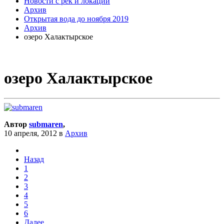
Новости с рек и локаций
Архив
Открытая вода до ноября 2019
Архив
озеро Халактырское
озеро Халактырское
Автор
submaren
,
10 апреля, 2012
в
Архив
Назад
1
2
3
4
5
6
Далее