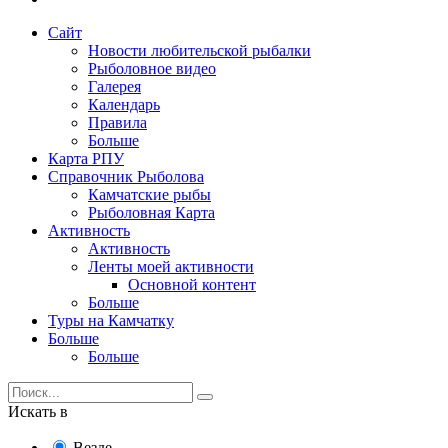
Сайт
Новости любительской рыбалки
Рыболовное видео
Галерея
Календарь
Правила
Больше
Карта РПУ
Справочник Рыболова
Камчатские рыбы
Рыболовная Карта
Активность
Активность
Ленты моей активности
Основной контент
Больше
Туры на Камчатку
Больше
Больше
Искать в
Везде