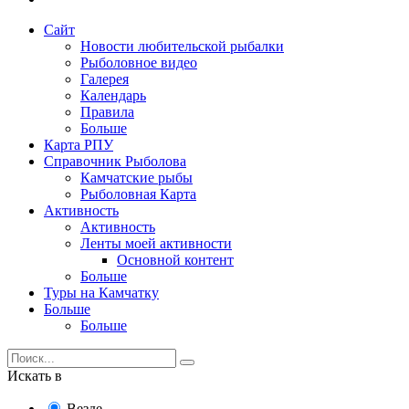
Сайт
Новости любительской рыбалки
Рыболовное видео
Галерея
Календарь
Правила
Больше
Карта РПУ
Справочник Рыболова
Камчатские рыбы
Рыболовная Карта
Активность
Активность
Ленты моей активности
Основной контент
Больше
Туры на Камчатку
Больше
Больше
Искать в
Везде