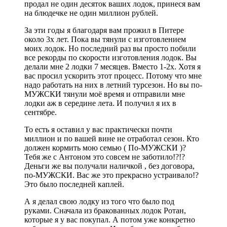
продал не один десяток ваших лодок, принеся вам
на блюдечке не один миллион рублей.
За эти годы я благодаря вам прожил в Питере
около 3х лет. Пока вы тянули с изготовлением
моих лодок. Но последний раз вы просто побили
все рекорды по скорости изготовления лодок. Вы
делали мне 2 лодки 7 месяцев. Вместо 1-2х. Хотя я
вас просил ускорить этот процесс. Потому что мне
надо работать на них в летний турсезон. Но вы по-
МУЖСКИ тянули моё время и отправили мне
лодки аж в середине лета. И получил я их в
сентябре.
То есть я оставил у вас практически почти
миллион и по вашей вине не отработал сезон. Кто
должен кормить мою семью ( По-МУЖСКИ )?
Тебя же с Антоном это совсем не заботило!?!?
Деньги же вы получали наличкой , без договора,
по-МУЖСКИ. Вас же это прекрасно устраивало!?
Это было последней каплей.
А я делал свою лодку из того что было под
руками. Сначала из бракованных лодок Ротан,
которые я у вас покупал. А потом уже конкретно