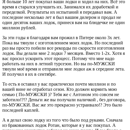
Я больше 10 лет покупал ваши лодки и ходил на них. Всё это
время я старался улучшить их. Занимался их доработкой и
переделкой. Результаты их испытаний я передавал вам. А
последние несколько лет я был вашим дилером и продал не
один десяток ваших лодок, принеся вам на блюдечке не один
миллион рублей.
За эти годы я благодаря вам прожил в Питере около 3х лет.
Пока вы тянули с изготовлением моих лодок. Но последний
раз вы просто побили все рекорды по скорости изготовления
лодок. Вы делали мне 2 лодки 7 месяцев. Вместо 1-2х. Хотя я
вас просил ускорить этот процесс. Потому что мне надо
работать на них в летний турсезон. Но вы по-МУЖСКИ
тянули моё время и отправили мне лодки аж в середине лета.
И получил я их в сентябре.
То есть я оставил у вас практически почти миллион и по
вашей вине не отработал сезон. Кто должен кормить мою
семью ( По-МУЖСКИ )? Тебя же с Антоном это совсем не
заботило!?!? Деньги же вы получали наличкой , без договора,
по-МУЖСКИ. Вас же это прекрасно устраивало!? Это было
последней каплей.
А я делал свою лодку из того что было под руками. Сначала
из бракованных лодок Ротан, которые я у вас покупал. А