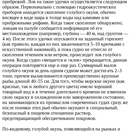
прибрежий. Лов на такие удочки осуществляется следующим
образом. Первоначально с помощью гидроакустических
приборов находится скопление голубого окуня, обычно
висящее в виде шара в толще воды над камнями или
прибрежными рифами. Когда такое скопление обнаружено,
ловцам на палубе сообщается информация об его
местонахождение (например, глубина — 40 м, над грунтом —
4 м). После этого удочки опускаются на заданный горизонт
(как правило, каждая из них заканчивается 5–10 крючками с
искусственной наживкой), и пока судно не отнесло от
скопления течением или ветром, происходит лов голубого
окуня. Когда судно смещается и «клев» прекращается, данная
операция повторяется еще и еще раз. Суммарный вылов
голубого окуня за день одним судном может достигать 2–3
тонн, причем вылавливаются преимущественно крупные
рыбы длиной 40–55 см. Для того, чтобы морские окуни (как
красные, так и любого другого цвета) имели хороший
товарный вид и в течение длительного времени не изменяли
свою окраску в охлажденном или замороженном состоянии,
на занимающихся их промыслом современных судах сразу же
после поимки этих рыб обычно окунают в специальный,
безопасный в пищевом отношении раствор,
предотвращающий обесцвечивание покровов.
По-видимому, голубой окунь, появляющийся на рынках и