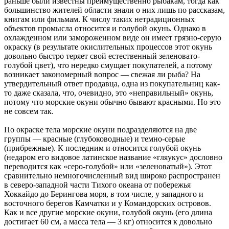
раньше были известны преимущественно рыбакам, тогда как
большинство жителей области знали о них лишь по рассказам,
книгам или фильмам. К числу таких нетрадиционных
объектов промысла относится и голубой окунь. Однако в
охлажденном или замороженном виде он имеет грязно-серую
окраску (в результате окислительных процессов этот окунь
довольно быстро теряет свой естественный зеленовато-
голубой цвет), что нередко смущает покупателей, а потому
возникает закономерный вопрос — свежая ли рыба? На
утвердительный ответ продавца, одна из покупательниц как-
то даже сказала, что, очевидно, это «неправильный» окунь,
потому что морские окуни обычно бывают красными. Но это
не совсем так.
По окраске тела морские окуни подразделяются на две
группы — красные (глубоководные) и темно-серые
(прибрежные). К последним и относится голубой окунь
(недаром его видовое латинское название «гляукус» дословно
переводится как «серо-голубой» или «зеленоватый»). Этот
сравнительно немногочисленный вид широко распространен
в северо-западной части Тихого океана от побережья
Хоккайдо до Берингова моря, в том числе, у западного и
восточного берегов Камчатки и у Командорских островов.
Как и все другие морские окуни, голубой окунь (его длина
достигает 60 см, а масса тела — 3 кг) относится к довольно