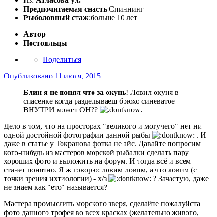
Из:
Атласова ул.
Предпочитаемая снасть
:Спиннинг
Рыболовный стаж
:больше 10 лет
Автор
Постояльцы
Поделиться
Опубликовано
11 июля, 2015
Блин я не понял что за окунь
! Ловил окуня в
спасенке когда разделываеш брюхо синеватое
ВНУТРИ может ОН??
Дело в том, что на просторах "великого и могучего" нет ни
одной достойной фотографии данной рыбы
. И
даже в статье у Токранова фотка не айс. Давайте попросим
кого-нибудь из мастеров морской рыбалки сделать пару
хороших фото и выложить на форум. И тогда всё и всем
станет понятно. Я ж говорю: ловим-ловим, а что ловим (с
точки зрения ихтиологии) - х/з
? Зачастую, даже
не знаем как "ето" называется?
Мастера промыслить морского зверя, сделайте пожалуйста
фото данного трофея во всех красках (желательно живого,