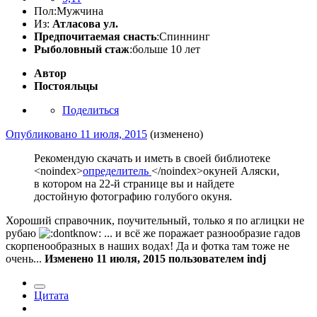
Пол:
Мужчина
Из:
Атласова ул.
Предпочитаемая снасть
:Спиннинг
Рыболовный стаж
:больше 10 лет
Автор
Постояльцы
Поделиться
Опубликовано
11 июля, 2015
(изменено)
Рекомендую скачать и иметь в своей библиотеке
<noindex>
определитель
</noindex>
окуней Аляски,
в котором на 22-й странице вы и найдете
достойную фотографию голубого окуня.
Хороший справочник, поучительный, только я по аглицки не
рубаю
... и всё же поражает разнообразие гадов
скорпенообразных в наших водах! Да и фотка там тоже не
очень...
Изменено
11 июля, 2015
пользователем indj
Цитата