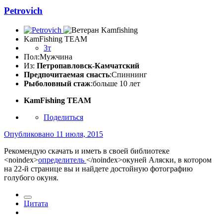
Petrovich
KamFishing TEАМ
3т
Пол:
Мужчина
Из:
Петропавловск-Камчатский
Предпочитаемая снасть
:Спиннинг
Рыболовный стаж
:больше 10 лет
KamFishing TEАМ
Поделиться
Опубликовано
11 июля, 2015
Рекомендую скачать и иметь в своей библиотеке
<noindex>
определитель
</noindex>
окуней Аляски, в котором
на 22-й странице вы и найдете достойную фотографию
голубого окуня.
Цитата