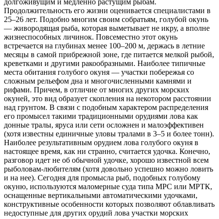
долгоживущим и медленно растущим рыбам.
Продолжительность его жизни оценивается специалистами в
25–26 лет. Подобно многим своим собратьям, голубой окунь
— живородящая рыба, которая выметывает не икру, а вполне
жизнеспособных личинок. Повсеместно этот окунь
встречается на глубинах менее 100–200 м, держась в летние
месяцы в самой прибрежной зоне, где питается мелкой рыбой,
креветками и другими ракообразными. Наиболее типичные
места обитания голубого окуня — участки побережья со
сложным рельефом дна и многочисленными камнями и
рифами. Причем, в отличие от многих других морских
окуней, это вид образует скопления на некотором расстоянии
над грунтом. В связи с подобным характером распределения
его промысел такими традиционными орудиями лова как
донные тралы, яруса или сети осложнен и малоэффективен
(хотя известны единичные уловы тралами в 3–5 и более тонн).
Наиболее результативным орудием лова голубого окуня в
настоящее время, как ни странно, считается удочка. Конечно,
разговор идет не об обычной удочке, хорошо известной всем
рыболовам-любителям (хотя довольно успешно можно ловить
и на нее). Сегодня для промысла рыб, подобных голубому
окуню, используются маломерные суда типа МРС или МРТК,
оснащенные вертикальными автоматическими удочками,
конструктивные особенности которых позволяют облавливать
недоступные для других орудий лова участки морских