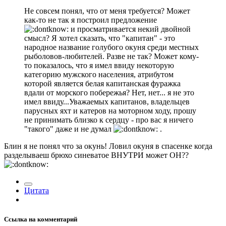
Не совсем понял, что от меня требуется? Может
как-то не так я построил предложение
и просматривается некий двойной
смысл? Я хотел сказать, что "капитан" - это
народное название голубого окуня среди местных
рыболовов-любителей. Разве не так? Может кому-
то показалось, что я имел ввиду некоторую
категорию мужского населения, атрибутом
которой является белая капитанская фуражка
вдали от морского побережья? Нет, нет... я не это
имел ввиду...Уважаемых капитанов, владельцев
парусных яхт и катеров на моторном ходу, прошу
не принимать близко к сердцу - про вас я ничего
"такого" даже и не думал
.
Блин я не понял что за окунь! Ловил окуня в спасенке когда
разделываеш брюхо синеватое ВНУТРИ может ОН??
Цитата
Ссылка на комментарий