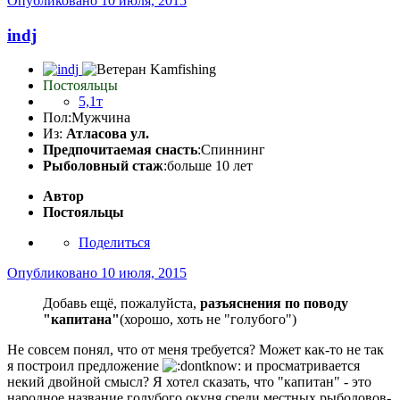
Опубликовано
10 июля, 2015
indj
Постояльцы
5,1т
Пол:
Мужчина
Из:
Атласова ул.
Предпочитаемая снасть
:Спиннинг
Рыболовный стаж
:больше 10 лет
Автор
Постояльцы
Поделиться
Опубликовано
10 июля, 2015
Добавь ещё, пожалуйста,
разъяснения по поводу
"капитана"
(хорошо, хоть не "голубого")
Не совсем понял, что от меня требуется? Может как-то не так
я построил предложение
и просматривается
некий двойной смысл? Я хотел сказать, что "капитан" - это
народное название голубого окуня среди местных рыболовов-